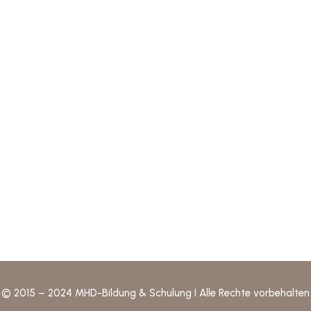
ick-Links
Recht
rse
Über Uns
Impre
ntakt
FAQ
AGBs
© 2015 – 2024 MHD-Bildung & Schulung I Alle Rechte vorbehalten