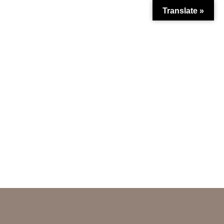
Translate »
liches
ssum
Datenschutz