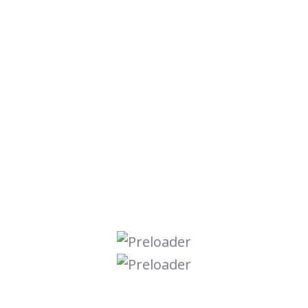
Ersthelfer
In Notfällen zählt jede Sekunde – und gut
geschulte Ersthelfer machen den Unterschied.
Mit unserer Ersthelfer-Weiterbildung vertiefen
und erweitern Sie Ihr Wissen, um im Ernstfall
sicher und kompetent handeln zu können.
Themenbereiche:
• Gesetzliche Vorschriften
Überblick über die rechtlichen
Rahmenbedingungen und Pflichten von
Ersthelfern.
• Eigenschutz und Absichern von Unfällen