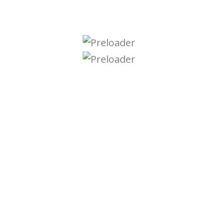
Kontakt
Juliusstraße 10, Haus 2, 12051 Berlin
+49 (0) 30 12184858
+49 (0) 176 80501555
info@mhd-bildung.de