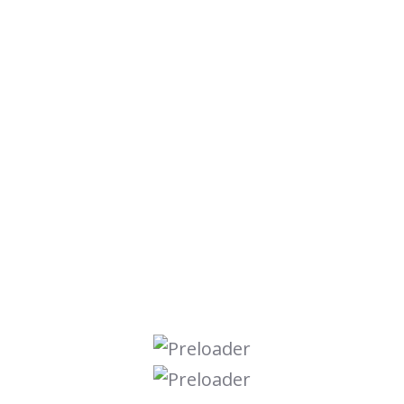
Umgang mit Menschen
(Deeskalation, Kommunikation)
Sicherheits- und
Schutzmaßnahmen
Umgang mit Konfliktsituationen
Warum teilnehmen?
Ohne diese Prüfung darfst du bestimmte
Tätigkeiten imSicherheitsdienst nicht ausüben.